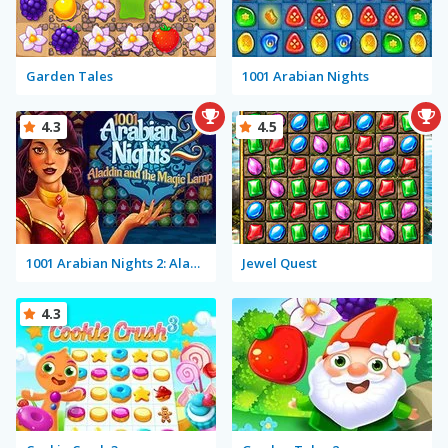
Garden Tales
1001 Arabian Nights
4.3
4.5
1001 Arabian Nights 2: Aladdin and the Magic Lamp
Jewel Quest
4.3