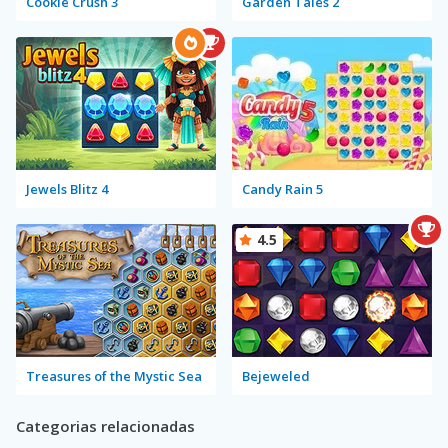
Cookie Crush 3
Garden Tales 2
Jewels Blitz 4
Candy Rain 5
4.5
Treasures of the Mystic Sea
Bejeweled
Categorias relacionadas