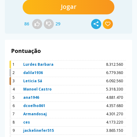
Jogar
86
29
Pontuação
1
Lurdes Barbara
8.312.560
2
dalila1936
6.779.360
3
Leticia Sá
6.092.560
4
Manoel Castro
5.318.330
5
ana1946
4.881.470
6
dcoelho861
4.357.680
7
Armandosaj
4.301.270
8
ces
4.173.220
9
jackelinefer515
3.865.150