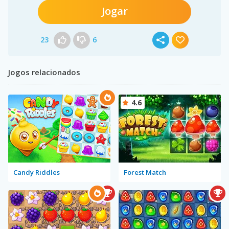
Jogar
23
6
Jogos relacionados
4.6
Candy Riddles
Forest Match