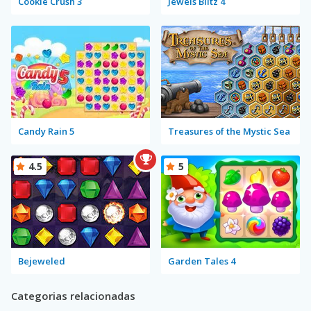
Cookie Crush 3
Jewels Blitz 4
Candy Rain 5
Treasures of the Mystic Sea
4.5
5
Bejeweled
Garden Tales 4
Categorias relacionadas