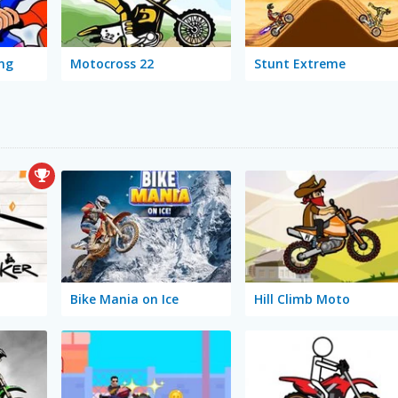
ng
Motocross 22
Stunt Extreme
Bike Mania on Ice
Hill Climb Moto