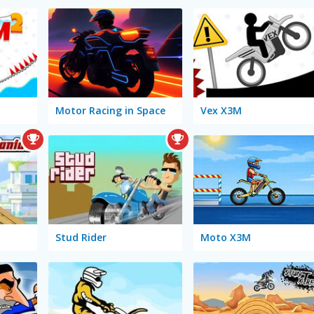
Motor Racing in Space
Vex X3M
Stud Rider
Moto X3M