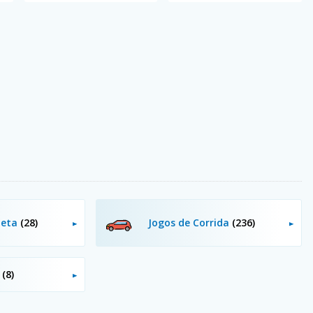
cleta
(28)
Jogos de Corrida
(236)
p
(8)