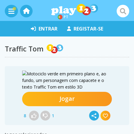
PT
ENTRAR
REGISTAR-SE
Traffic Tom
Jogar
8
1