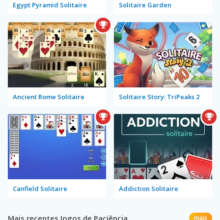
Egypt Pyramid Solitaire
Solitaire Garden
Ancient Rome Solitaire
Solitaire Story: TriPeaks 2
Canfield Solitaire
Addiction Solitaire
Mais recentes Jogos de Paciência
mais