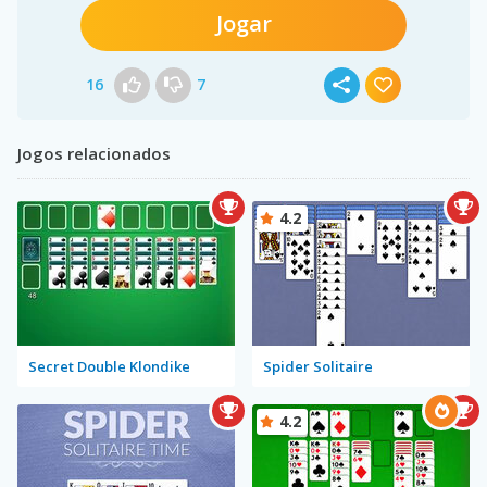
Jogar
16
7
Jogos relacionados
4.2
Secret Double Klondike
Spider Solitaire
4.2