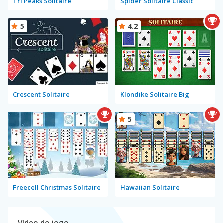
Tri Peaks Solitaire
Spider Solitaire Classic
5
4.2
Crescent Solitaire
Klondike Solitaire Big
5
Freecell Christmas Solitaire
Hawaiian Solitaire
Vídeo do jogo