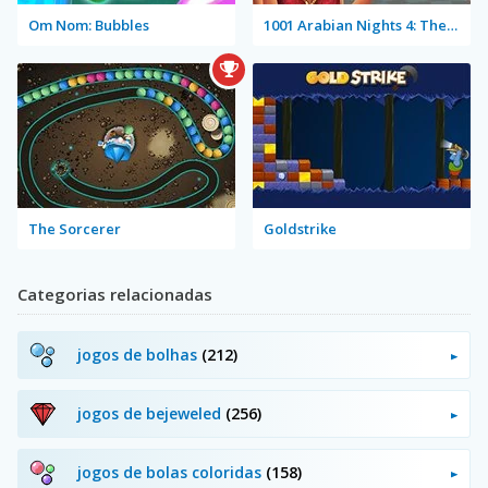
Om Nom: Bubbles
1001 Arabian Nights 4: The King and his Falcon
The Sorcerer
Goldstrike
Categorias relacionadas
jogos de bolhas
(212)
jogos de bejeweled
(256)
jogos de bolas coloridas
(158)