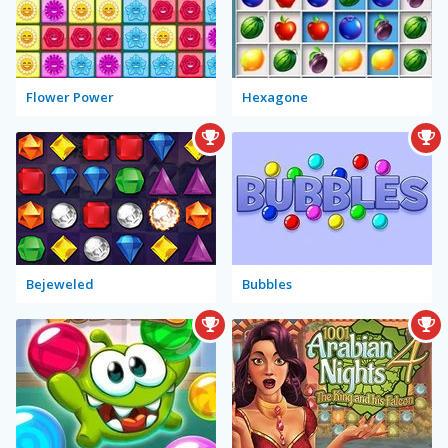
Flower Power
Hexagone
Bejeweled
Bubbles