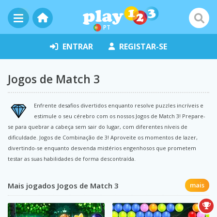
PT
ENTRAR
REGISTAR-SE
Jogos de Match 3
Enfrente desafios divertidos enquanto resolve puzzles incríveis e
estimule o seu cérebro com os nossos Jogos de Match 3! Prepare-
se para quebrar a cabeça sem sair do lugar, com diferentes níveis de
dificuldade. Jogos de Combinação de 3! Aproveite os momentos de lazer,
divertindo-se enquanto desvenda mistérios engenhosos que prometem
testar as suas habilidades de forma descontraída.
Mais jogados Jogos de Match 3
mais