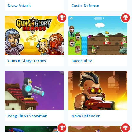
Draw Attack
Castle Defense
Guns n Glory Heroes
Bacon Blitz
Penguin vs Snowman
Nova Defender