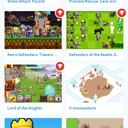
Slime Attack: Puzzle!
Princess Rescue: Save Girl
Retro Defenders: Towers' War
Defenders of the Realm: An Epic War!
Lord of the Knights
Frozenventure