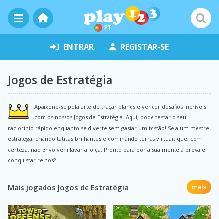
PT
ENTRAR
REGISTAR-SE
Jogos de Estratégia
Apaixone-se pela arte de traçar planos e vencer desafios incríveis
com os nossos Jogos de Estratégia. Aqui, pode testar o seu
raciocínio rápido enquanto se diverte sem gastar um tostão! Seja um mestre
estratega, criando táticas brilhantes e dominando terras virtuais que, com
certeza, não envolvem lavar a loiça. Pronto para pôr a sua mente à prova e
conquistar reinos?
Mais jogados Jogos de Estratégia
mais