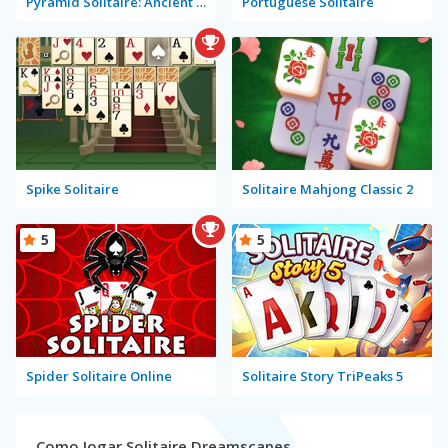
Pyramid Solitaire: Ancient Egypt
Portuguese Solitaire
Spike Solitaire
Solitaire Mahjong Classic 2
5
5
Spider Solitaire Online
Solitaire Story TriPeaks 5
Como Jogar Solitaire Dreamscapes