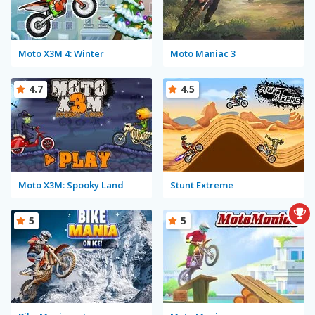
Moto X3M 4: Winter
Moto Maniac 3
4.7
4.5
Moto X3M: Spooky Land
Stunt Extreme
5
5