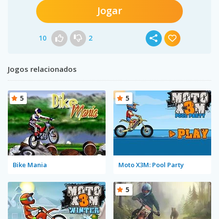
Jogar
10
2
Jogos relacionados
5
5
Bike Mania
Moto X3M: Pool Party
5