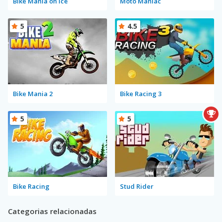
Bike Mania on Ice
Moto Maniac
5
4.5
Bike Mania 2
Bike Racing 3
5
5
Bike Racing
Stud Rider
Categorias relacionadas