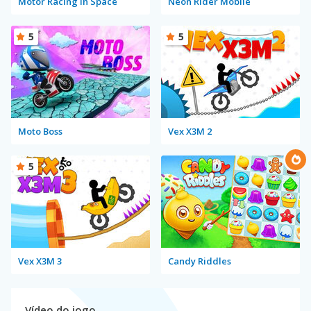
Motor Racing in Space
Neon Rider Mobile
5
5
Moto Boss
Vex X3M 2
5
Vex X3M 3
Candy Riddles
Vídeo do jogo