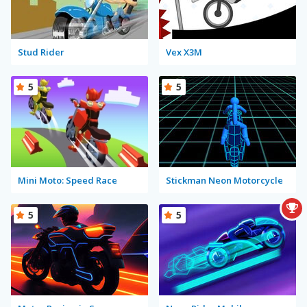
Stud Rider
Vex X3M
5
5
Mini Moto: Speed Race
Stickman Neon Motorcycle
5
5