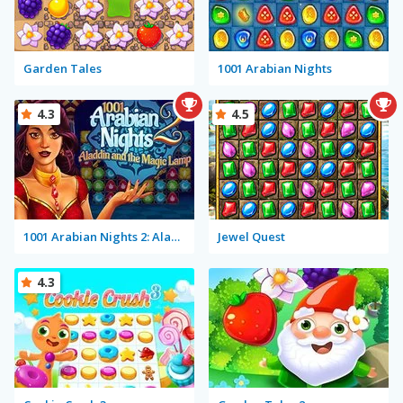
Garden Tales
1001 Arabian Nights
4.3
4.5
1001 Arabian Nights 2: Aladdin and the Magic Lamp
Jewel Quest
4.3