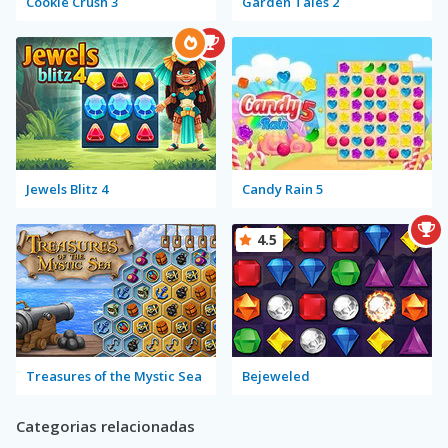
Cookie Crush 3
Garden Tales 2
Jewels Blitz 4
Candy Rain 5
4.5
Treasures of the Mystic Sea
Bejeweled
Categorias relacionadas