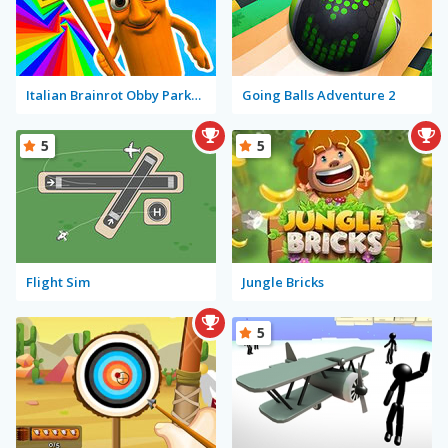
Italian Brainrot Obby Parkour
Going Balls Adventure 2
5
5
Flight Sim
Jungle Bricks
5