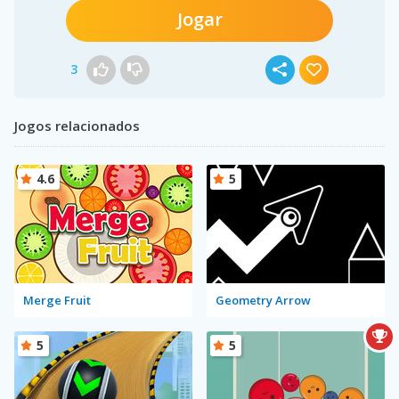
Jogar
3
Jogos relacionados
4.6
5
Merge Fruit
Geometry Arrow
5
5