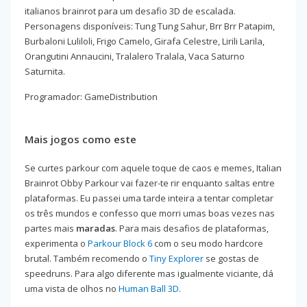
italianos brainrot para um desafio 3D de escalada.
Personagens disponíveis: Tung Tung Sahur, Brr Brr Patapim,
Burbaloni Luliloli, Frigo Camelo, Girafa Celestre, Lirili Larila,
Orangutini Annaucini, Tralalero Tralala, Vaca Saturno
Saturnita.
Programador: GameDistribution
Mais jogos como este
Se curtes parkour com aquele toque de caos e memes, Italian
Brainrot Obby Parkour vai fazer-te rir enquanto saltas entre
plataformas. Eu passei uma tarde inteira a tentar completar
os três mundos e confesso que morri umas boas vezes nas
partes mais
maradas
. Para mais desafios de plataformas,
experimenta o
Parkour Block 6
com o seu modo hardcore
brutal. Também recomendo o
Tiny Explorer
se gostas de
speedruns. Para algo diferente mas igualmente viciante, dá
uma vista de olhos no
Human Ball 3D
.