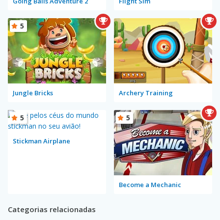
Going Balls Adventure 2
Flight Sim
5
Jungle Bricks
Archery Training
5
5
Stickman Airplane
Become a Mechanic
Categorias relacionadas