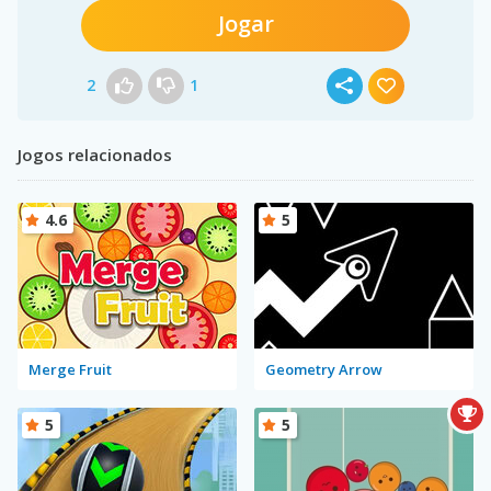
Jogar
2
1
Jogos relacionados
4.6
5
Merge Fruit
Geometry Arrow
5
5