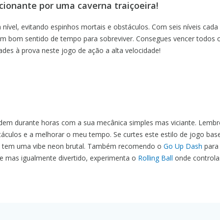
ionante por uma caverna traiçoeira!
a nível, evitando espinhos mortais e obstáculos. Com seis níveis cada
 de um bom sentido de tempo para sobreviver. Consegues vencer todos 
dades à prova neste jogo de ação a alta velocidade!
dem durante horas com a sua mecânica simples mas viciante. Lemb
bstáculos e a melhorar o meu tempo. Se curtes este estilo de jogo ba
 tem uma vibe neon brutal. Também recomendo o
Go Up Dash
para
nte mas igualmente divertido, experimenta o
Rolling Ball
onde control