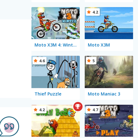
4.2
Moto X3M 4: Winter
Moto X3M
4.6
5
Thief Puzzle
Moto Maniac 3
4.2
4.7