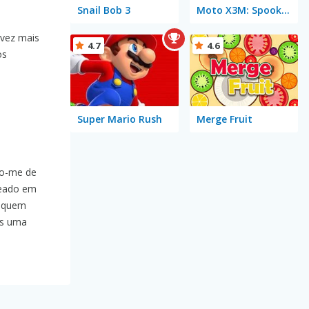
Snail Bob 3
Moto X3M: Spooky Land
 vez mais
4.7
4.6
os
Super Mario Rush
Merge Fruit
ro-me de
seado em
 quem
as uma