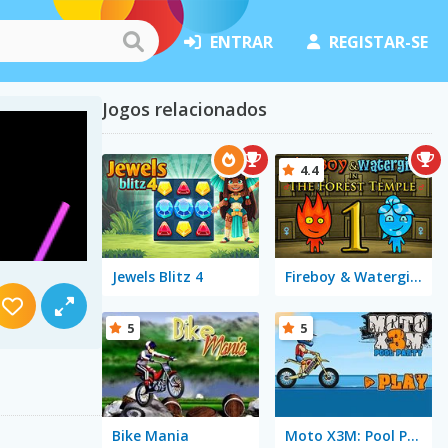
ENTRAR
REGISTAR-SE
Jogos relacionados
4.4
Jewels Blitz 4
Fireboy & Watergirl in The Forest Temple
5
5
Bike Mania
Moto X3M: Pool Party