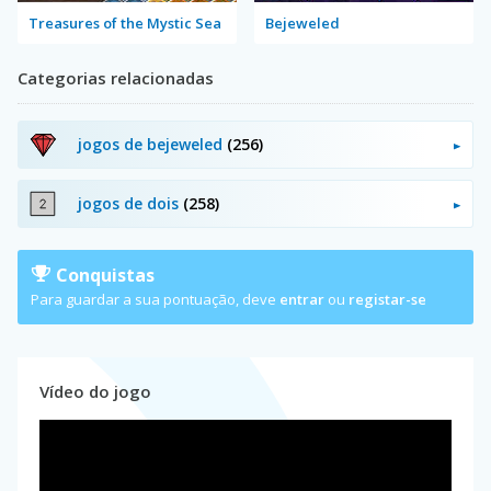
Treasures of the Mystic Sea
Bejeweled
Categorias relacionadas
jogos de bejeweled
(256)
jogos de dois
(258)
Conquistas
Para guardar a sua pontuação, deve
entrar
ou
registar-se
Vídeo do jogo