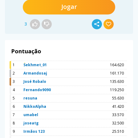
Jogar
3
Pontuação
1
Sekhmet_01
164.620
2
Armandosaj
161.170
3
José Robalo
135.630
4
Fernando9090
119.250
5
resuna
55.630
6
NikkoAlpha
41.420
7
umabel
33.570
8
joseatg
32.500
9
Irmãos 123
25.510