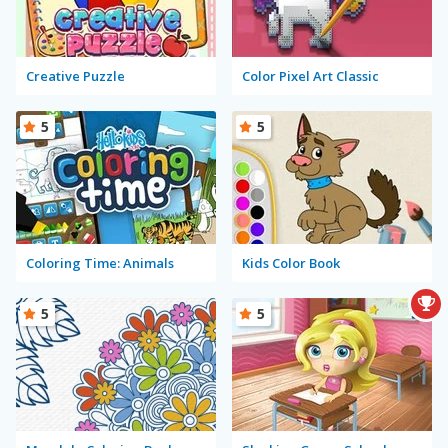
Creative Puzzle
Color Pixel Art Classic
5
5
Coloring Time: Animals
Kids Color Book
5
5