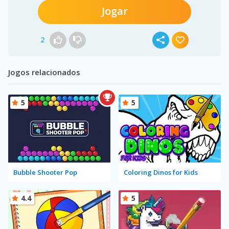
Jogar
2
Jogos relacionados
5
5
Bubble Shooter Pop
Coloring Dinos for Kids
4.4
5