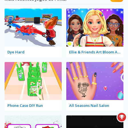
Dye Hard
Ellie & Friends Art Bloom Aesthetic
Phone Case DIY Run
All Seasons Nail Salon