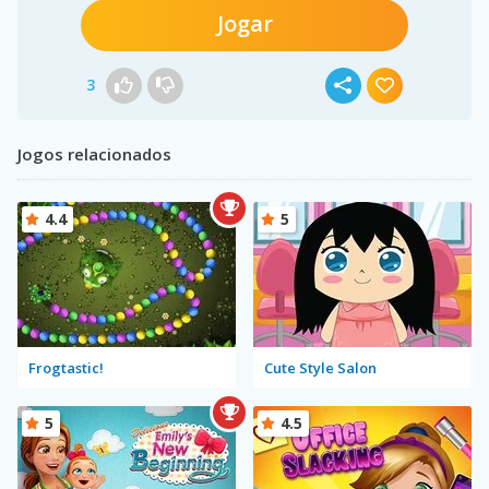
Jogar
3
Jogos relacionados
4.4
5
Frogtastic!
Cute Style Salon
5
4.5