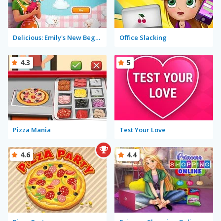
Delicious: Emily's New Beginning
Office Slacking
4.3
5
Pizza Mania
Test Your Love
4.6
4.4