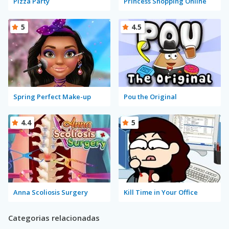
Pizza Party
Princess Shopping Online
5
4.5
Spring Perfect Make-up
Pou the Original
4.4
5
Anna Scoliosis Surgery
Kill Time in Your Office
Categorias relacionadas