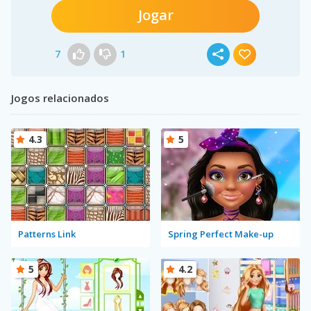
Jogar
7
1
Jogos relacionados
4.3
5
Patterns Link
Spring Perfect Make-up
5
4.2