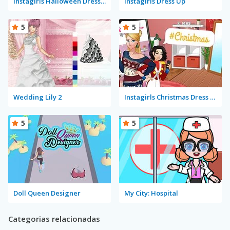
Instagirls Halloween Dress Up
Instagirls Dress Up
5
5
Wedding Lily 2
Instagirls Christmas Dress Up
5
5
Doll Queen Designer
My City: Hospital
Categorias relacionadas