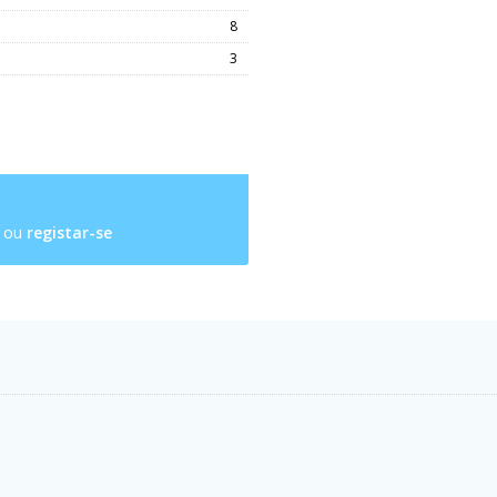
8
3
ou
registar-se