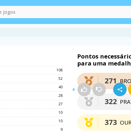
Pontos necessári
para uma medal
108
271
52
BRO
40
4
28
322
PRA
27
10
373
10
OU
9