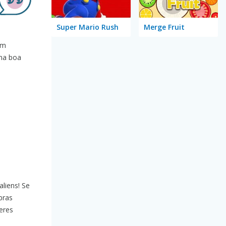
Super Mario Rush
Merge Fruit
em
uma boa
liens! Se
bras
eres