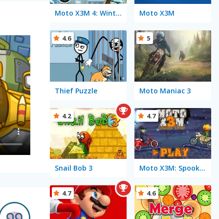
Moto X3M 4: Winter
Moto X3M
4.6
5
Thief Puzzle
Moto Maniac 3
4.2
4.7
Snail Bob 3
Moto X3M: Spooky Land
4.7
4.6