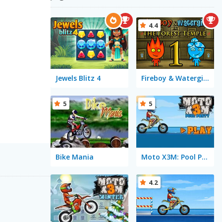
4.4
Jewels Blitz 4
Fireboy & Watergirl in The Forest Temple
5
5
Bike Mania
Moto X3M: Pool Party
4.2