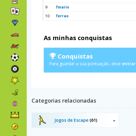
9
fmario
10
ferrao
As minhas conquistas
Conquistas
Para guardar a sua pontuação, deve
entrar
Categorias relacionadas
Jogos de Escape
(61)