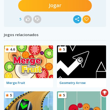
Jogar
5
Jogos relacionados
4.6
5
Merge Fruit
Geometry Arrow
5
5