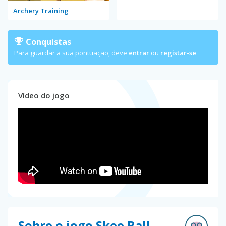
Archery Training
Conquistas
Para guardar a sua pontuação, deve
entrar
ou
registar-se
Vídeo do jogo
Sobre o jogo Skee Ball