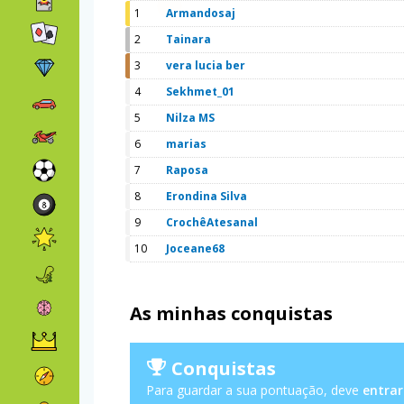
1
Armandosaj
2
Tainara
3
vera lucia ber
4
Sekhmet_01
5
Nilza MS
6
marias
7
Raposa
8
Erondina Silva
9
CrochêAtesanal
10
Joceane68
As minhas conquistas
Conquistas
Para guardar a sua pontuação, deve
entrar