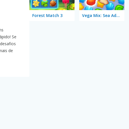
Forest Match 3
Vega Mix: Sea Adventures
ns
ápido! Se
desafios
mais de