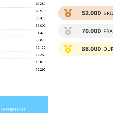
62.280
52.000
60.930
BRO
36.450
36.000
70.000
PRA
34.470
23.040
88.000
19.170
OU
17.280
16.830
16.290
ou
registar-se