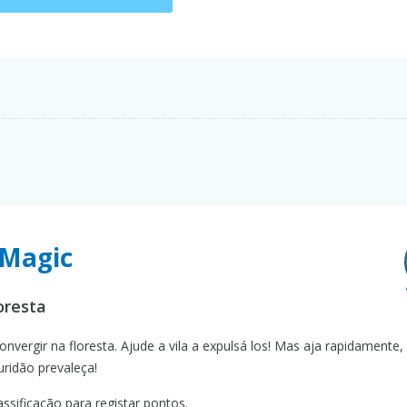
 Magic
oresta
vergir na floresta. Ajude a vila a expulsá los! Mas aja rapidamente,
ridão prevaleça!
sificação para registar pontos.