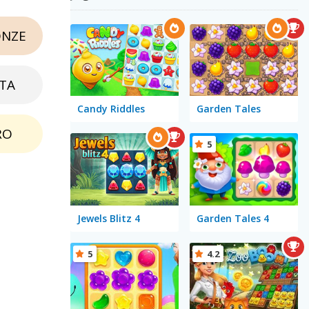
NZE
TA
Candy Riddles
Garden Tales
RO
5
Jewels Blitz 4
Garden Tales 4
5
4.2