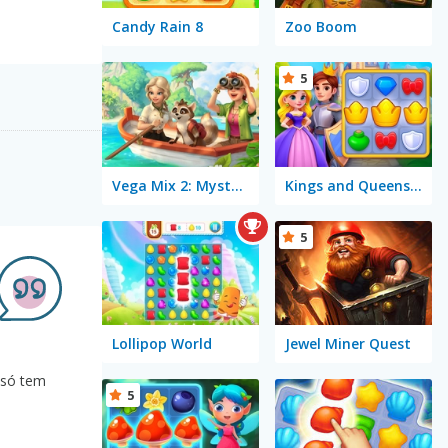
Candy Rain 8
Zoo Boom
5
Vega Mix 2: Mystery of Island
Kings and Queens Match
5
Lollipop World
Jewel Miner Quest
 só tem
5