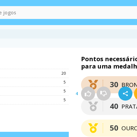
Pontos necessári
para uma medal
20
30
5
BRON
5
4
5
40
PRAT
50
OUR