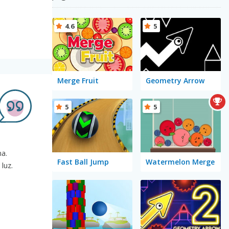
4.6
5
Merge Fruit
Geometry Arrow
5
5
na.
Fast Ball Jump
Watermelon Merge
luz.