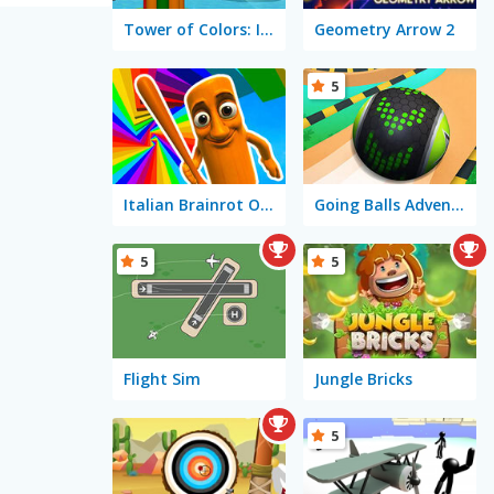
Tower of Colors: Island Edition
Geometry Arrow 2
5
Italian Brainrot Obby Parkour
Going Balls Adventure 2
5
5
Flight Sim
Jungle Bricks
5