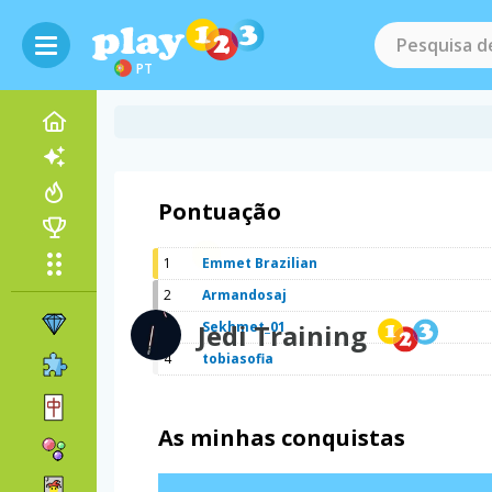
PT
Pontuação
1
Emmet Brazilian
2
Armandosaj
3
Jedi Training
Sekhmet_01
4
tobiasofia
As minhas conquistas