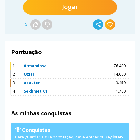
Jogar
5
Pontuação
1
Armandosaj
76.400
2
Oziel
14.600
3
adauton
3.450
4
Sekhmet_01
1.700
As minhas conquistas
Conquistas
Para guardar a sua pontuação, deve
entrar
ou
registar-