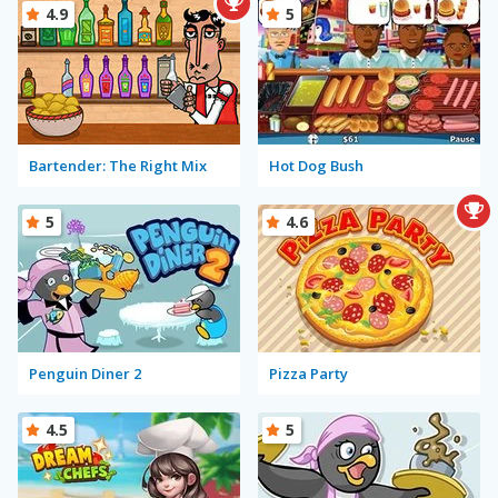
4.9
5
Bartender: The Right Mix
Hot Dog Bush
5
4.6
Penguin Diner 2
Pizza Party
4.5
5