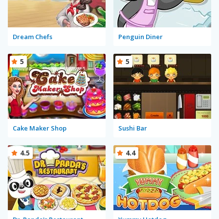
Dream Chefs
Penguin Diner
5
5
Cake Maker Shop
Sushi Bar
4.5
4.4