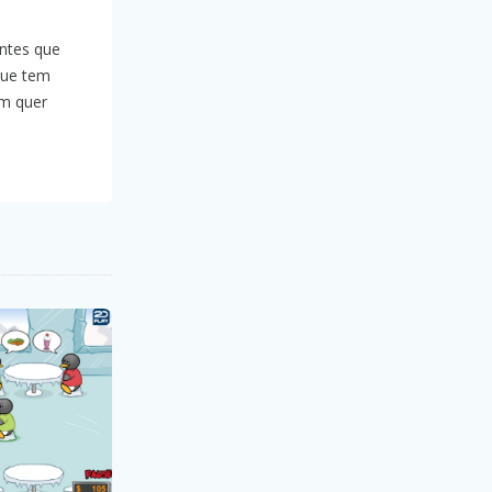
antes que
ue tem
em quer