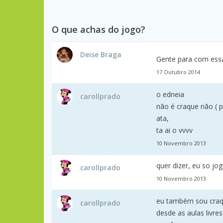
O que achas do jogo?
Deise Braga
Gente para com ess
17 Outubro 2014
o edneia
carollprado
não é craque não ( p
ata,
ta ai o vvvv
10 Novembro 2013
quer dizer, eu so jog
carollprado
10 Novembro 2013
eu também sou cra
carollprado
desde as aulas livre