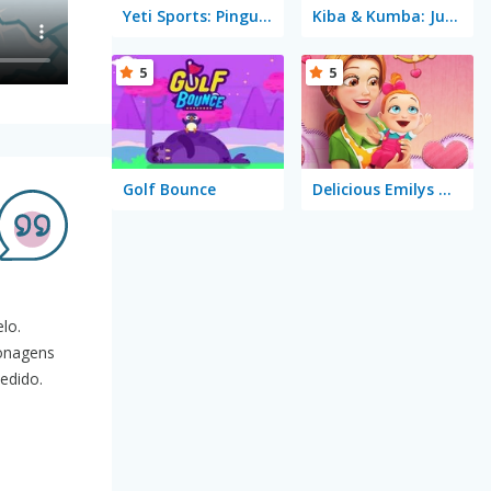
Yeti Sports: Pingu Throw
Kiba & Kumba: Jungle Chaos
5
5
Golf Bounce
Delicious Emilys New Beginning Valentine's Edition
lo.
sonagens
edido.