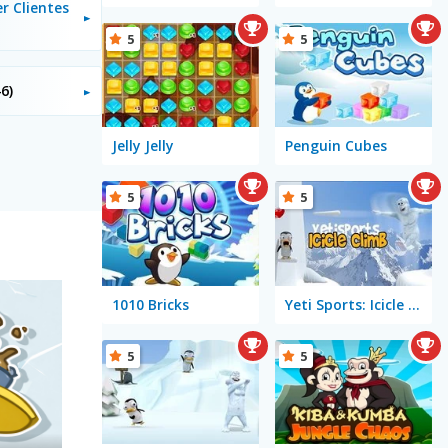
r Clientes
5
5
46)
Jelly Jelly
Penguin Cubes
5
5
1010 Bricks
Yeti Sports: Icicle Climb
5
5