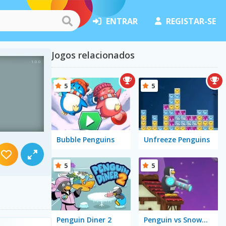
ENTRAR
REGISTAR-SE
Jogos relacionados
5
5
Bubble Penguins
Unfreeze Penguins
5
5
Penguin Diner 2
Penguin vs Snowman