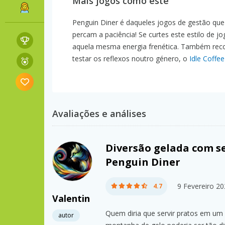
Mais jogos como este
Penguin Diner é daqueles jogos de gestão que 
percam a paciência! Se curtes este estilo de j
aquela mesma energia frenética. Também r
testar os reflexos noutro género, o
Idle Coffe
Avaliações e análises
Diversão gelada com s
Penguin Diner
9 Fevereiro 2
4.7
Valentin
Quem diria que servir pratos em um
autor