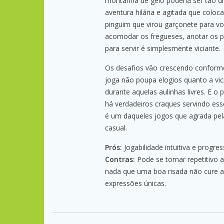
montanha de gelo poderia ser tão d
aventura hilária e agitada que coloc
pinguim que virou garçonete para vo
acomodar os fregueses, anotar os pe
para servir é simplesmente viciante.
Os desafios vão crescendo conforme 
joga não poupa elogios quanto a vi
durante aquelas aulinhas livres. E o 
há verdadeiros craques servindo ess
é um daqueles jogos que agrada pela
casual.
Prós:
Jogabilidade intuitiva e progres
Contras:
Pode se tornar repetitivo
nada que uma boa risada não cure a
expressões únicas.