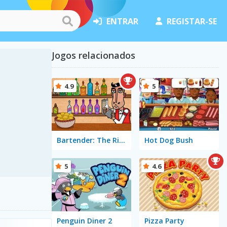
ENTRAR
REGISTAR-SE
Jogos relacionados
4.9
5
Bartender: The Right Mix
Hot Dog Bush
5
4.6
Penguin Diner 2
Pizza Party