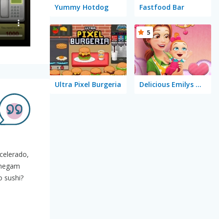
Yummy Hotdog
Fastfood Bar
5
Ultra Pixel Burgeria
Delicious Emilys New Beginning Valentine's Edition
acelerado,
 chegam
 sushi?