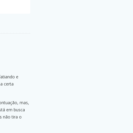
fatiando e
a certa
pontuação, mas,
stá em busca
 não tira o