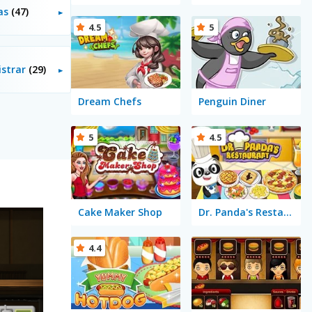
tas
(47)
4.5
5
istrar
(29)
Dream Chefs
Penguin Diner
5
4.5
Cake Maker Shop
Dr. Panda's Restaurant
4.4