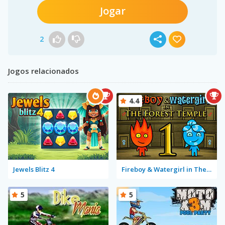
Jogar
2
Jogos relacionados
4.4
Jewels Blitz 4
Fireboy & Watergirl in The Forest Temple
5
5