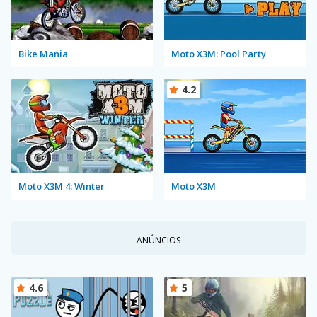
Bike Mania
Moto X3M: Pool Party
4.2
Moto X3M 4: Winter
Moto X3M
ANÚNCIOS
4.6
5