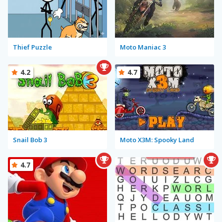
Thief Puzzle
Moto Maniac 3
4.2
4.7
Snail Bob 3
Moto X3M: Spooky Land
4.7