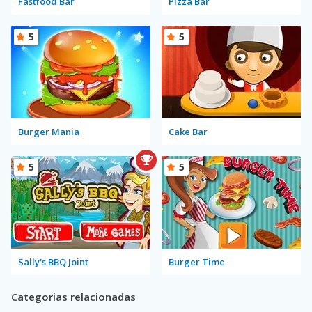
Fastfood Bar
Pizza Bar
5
5
Burger Mania
Cake Bar
5
5
Sally's BBQ Joint
Burger Time
Categorias relacionadas