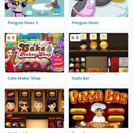
Penguin Diner 2
Penguin Diner
5
5
Cake Maker Shop
Sushi Bar