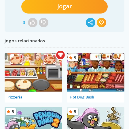
Jogar
3
Jogos relacionados
5
Pizzeria
Hot Dog Bush
5
5