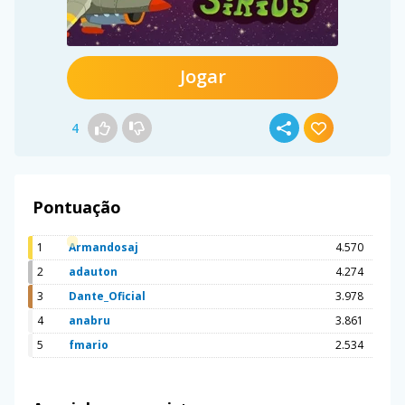
Jogar
4
Pontuação
1
Armandosaj
4.570
2
adauton
4.274
3
Dante_Oficial
3.978
4
anabru
3.861
5
fmario
2.534