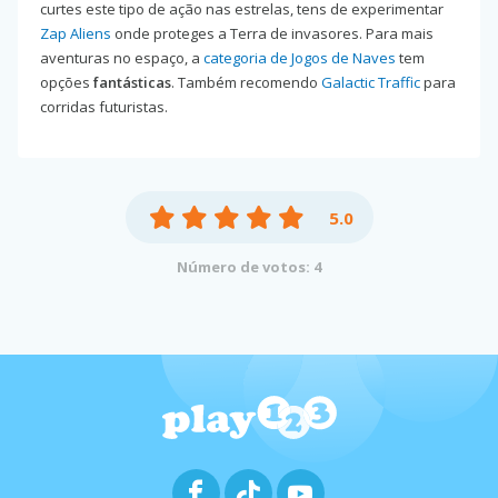
curtes este tipo de ação nas estrelas, tens de experimentar
Zap Aliens
onde proteges a Terra de invasores. Para mais
aventuras no espaço, a
categoria de Jogos de Naves
tem
opções
fantásticas
. Também recomendo
Galactic Traffic
para
corridas futuristas.
5.0
Número de votos: 4