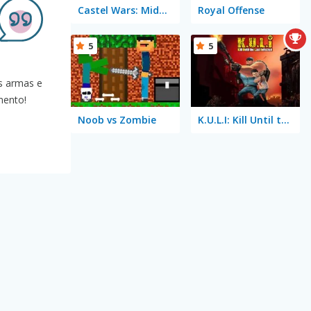
Castel Wars: Middle Ages
Royal Offense
5
5
as armas e
mento!
Noob vs Zombie
K.U.L.I: Kill Until the Last Infected