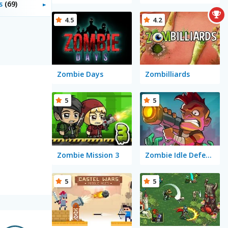
is
(69)
4.5
4.2
Zombie Days
Zombilliards
5
5
Zombie Mission 3
Zombie Idle Defense
5
5