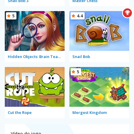
Snail Bob 3
Master Chess
5
4.4
Hidden Objects: Brain Teaser
Snail Bob
5
Cut the Rope
Mergest Kingdom
Vídeo do jogo