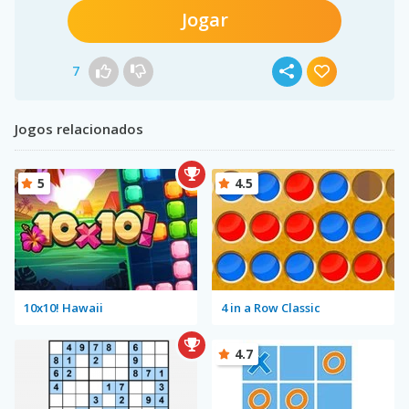
Jogar
7
Jogos relacionados
5
4.5
10x10! Hawaii
4 in a Row Classic
4.7