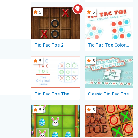
5
5
Tic Tac Toe 2
Tic Tac Toe Colors Game
5
5
Tic Tac Toe The Original Game
Classic Tic Tac Toe
5
5