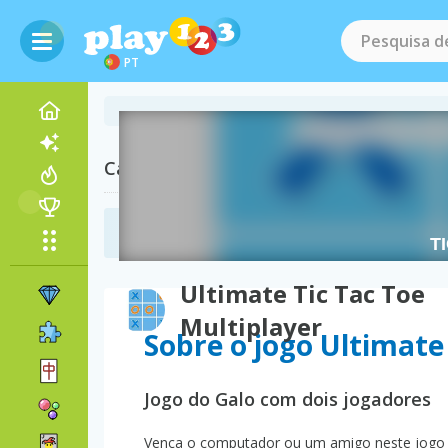
PT
Categorias relacionadas
Jogos do Galo
(11)
Ultimate Tic Tac Toe
Multiplayer
Sobre o jogo Ultimate
Jogo do Galo com dois jogadores
Vença o computador ou um amigo neste jogo c