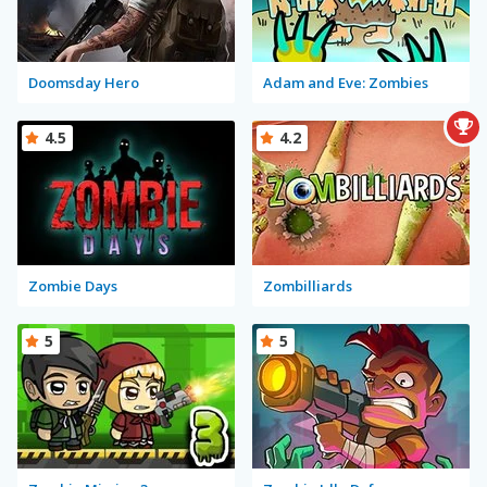
Doomsday Hero
Adam and Eve: Zombies
4.5
4.2
Zombie Days
Zombilliards
5
5