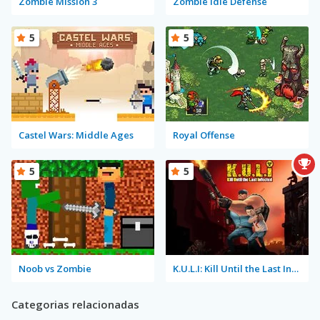
Zombie Mission 3
Zombie Idle Defense
5
5
Castel Wars: Middle Ages
Royal Offense
5
5
Noob vs Zombie
K.U.L.I: Kill Until the Last Infected
Categorias relacionadas