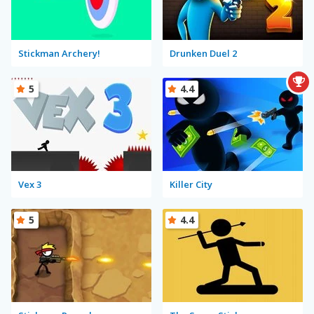
Stickman Archery!
Drunken Duel 2
5
4.4
Vex 3
Killer City
5
4.4