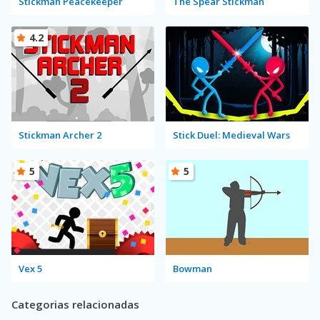
Stickman Peacekeeper
The Spear Stickman
4.2
Stickman Archer 2
Stick Duel: Medieval Wars
5
5
Vex 5
Bowman
Categorias relacionadas