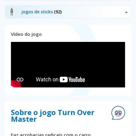
jogos de sticks
(92)
Vídeo do jogo
Sobre o jogo Turn Over
Master
Faz acrobacias radicais com o carro