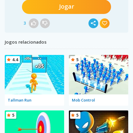
Jogar
3
Jogos relacionados
4.4
5
Tallman Run
Mob Control
5
5