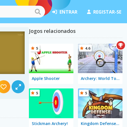
ENTRAR
REGISTAR-SE
Jogos relacionados
5
4.6
Apple Shooter
Archery: World Tour
5
5
Stickman Archery!
Kingdom Defense Online