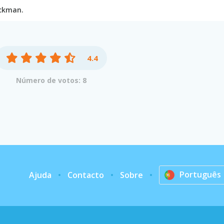
ickman.
4.4
Número de votos: 8
Português
Ajuda
Contacto
Sobre