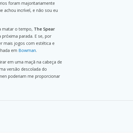
rios foram majoritariamente
ue achou incrível, e não sou eu
ra matar o tempo,
The Spear
 próxima parada. E se, por
er mais jogos com estética e
olhada em
Bowman
.
atirar em uma maçã na cabeça de
uma versão descolada do
ckmen poderiam me proporcionar