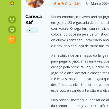
31 Março 202
3.9
Carioca
Recentemente, me aventurei no jo
Raf
em Jogos123 e gostaria de compartil
com vocês. O jogo tem sua simplici
autor
colocando você na pele de um stic
objetivo? Acertar seu adversário ante
e claro, não esqueça de mirar nas m
A mecânica de arremesso da lança r
para pegar o jeito, mas uma vez que
cabeça pela primeira vez, é incrivelm
jogo dá a dica: acertar a cabeça rea
E é essa simplicidade estratégica 
desafio, cada nível traz um novo adv
espertos, elevando a tensão e o div
Não posso ignorar que, apesar de a
da comunidade de Jogos123 – alô,