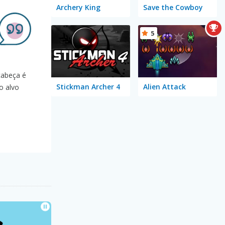
Archery King
Save the Cowboy
5
 cabeça é
Stickman Archer 4
Alien Attack
o alvo