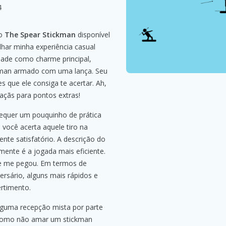
4
go
The Spear Stickman
disponível
har minha experiência casual
dade como charme principal,
kman armado com uma lança. Seu
s que ele consiga te acertar. Ah,
açãs para pontos extras!
equer um pouquinho de prática
 você acerta aquele tiro na
ente satisfatório. A descrição do
lmente é a jogada mais eficiente.
que me pegou. Em termos de
ersário, alguns mais rápidos e
ertimento.
lguma recepção mista por parte
 como não amar um stickman