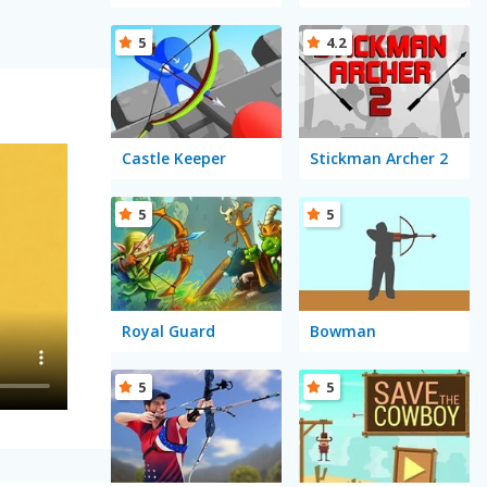
5
4.2
Castle Keeper
Stickman Archer 2
5
5
Royal Guard
Bowman
5
5