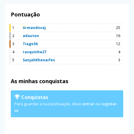
Pontuação
1
Armandosaj
25
2
adauton
16
3
Tiago56
12
4
rasquinha27
4
5
SanjahKhenaifes
3
As minhas conquistas
Conquistas
Para guardar a sua pontuação, deve
entrar
ou
registar-
se