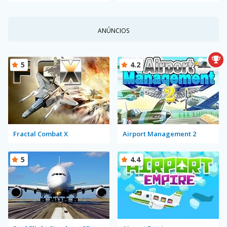
ANÚNCIOS
5
4.2
Fractal Combat X
Airport Management 2
5
4.4