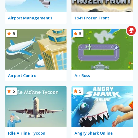
Airport Management 1
1941 Frozen Front
5
5
Airport Control
Air Boss
5
5
Idle Airline Tycoon
Angry Shark Online