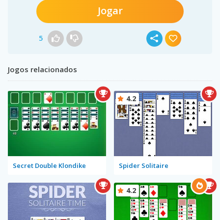
Jogar
5
Jogos relacionados
4.2
Secret Double Klondike
Spider Solitaire
4.2