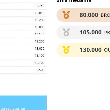
uma medalha
30.150
80.000
19.050
BRO
15.200
15.000
105.000
PR
14.150
13.200
130.000
13.050
O
11.100
10.100
9.500
ou
registar-se