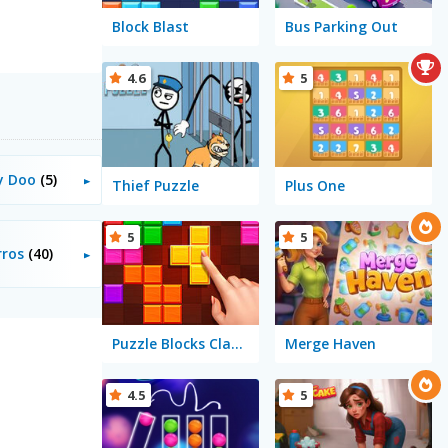
Block Blast
Bus Parking Out
4.6
5
by Doo
(5)
Thief Puzzle
Plus One
5
5
rros
(40)
Puzzle Blocks Classic
Merge Haven
4.5
5