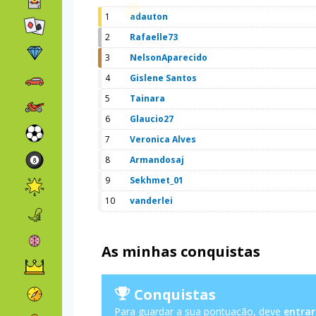
1
adauton
2
Rafaelle73
3
NelsonAparecido
4
Gislene Santos
5
Tainara
6
Glaucio27
7
Veronica Alves
8
Armandosaj
9
Sekhmet_01
10
vanderlei
As minhas conquistas
Conquistas
Para guardar a sua pontuação, deve
entrar