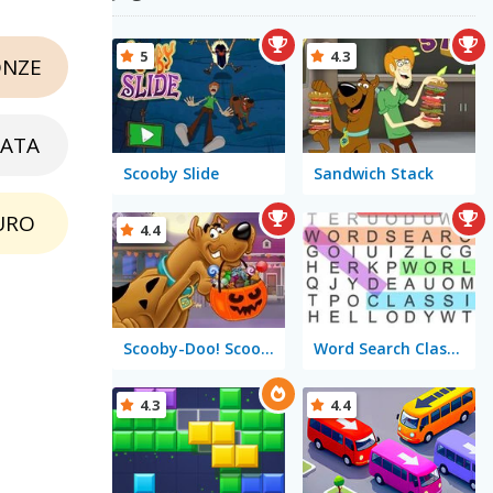
5
4.3
NZE
ATA
Scooby Slide
Sandwich Stack
URO
4.4
Scooby-Doo! Scoobtober: Trick or Treat
Word Search Classic
4.3
4.4