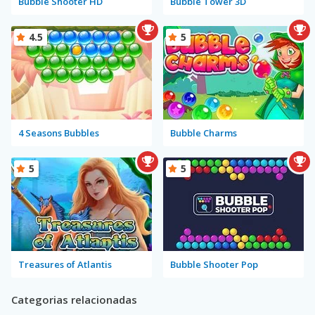
Bubble Shooter HD
Bubble Tower 3D
4.5
5
4 Seasons Bubbles
Bubble Charms
5
5
Treasures of Atlantis
Bubble Shooter Pop
Categorias relacionadas