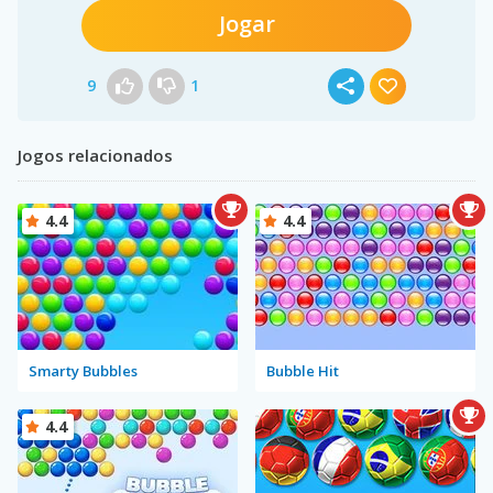
Jogar
9
1
Jogos relacionados
4.4
4.4
Smarty Bubbles
Bubble Hit
4.4