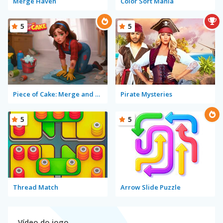
Merge Haven
Color Sort Mania
5
5
Piece of Cake: Merge and Bake
Pirate Mysteries
5
5
Thread Match
Arrow Slide Puzzle
Vídeo do jogo