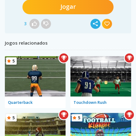
Jogar
3
Jogos relacionados
5
Quarterback
Touchdown Rush
5
5