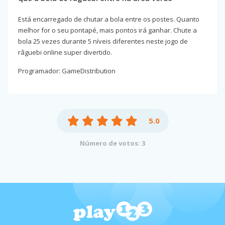
Está encarregado de chutar a bola entre os postes. Quanto
melhor for o seu pontapé, mais pontos irá ganhar. Chute a
bola 25 vezes durante 5 níveis diferentes neste jogo de
râguebi online super divertido.
Programador: GameDistribution
5.0
Número de votos: 3