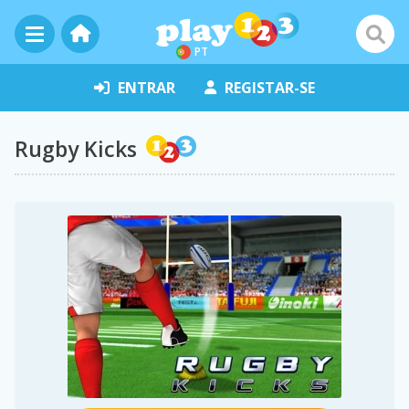
PT
ENTRAR
REGISTAR-SE
Rugby Kicks