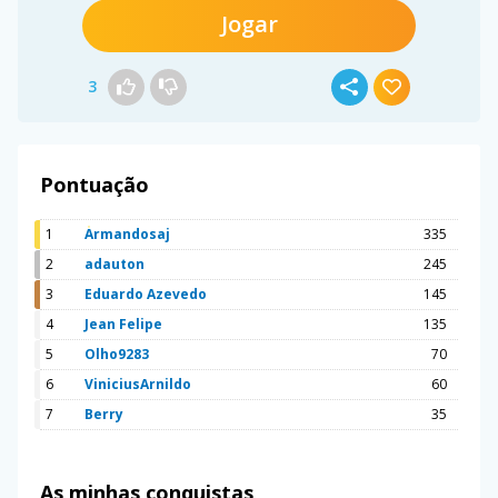
Jogar
3
Pontuação
1
Armandosaj
335
2
adauton
245
3
Eduardo Azevedo
145
4
Jean Felipe
135
5
Olho9283
70
6
ViniciusArnildo
60
7
Berry
35
As minhas conquistas