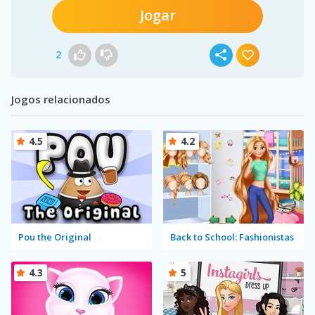
Jogar
2
Jogos relacionados
4.5
4.2
Pou the Original
Back to School: Fashionistas
4.3
5