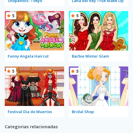
Shopaholic: Tokyo
Lana del Rey True Make Up
5
5
Funny Angela Haircut
Barbie Winter Glam
5
5
Festival Dia de Muertos
Bridal Shop
Categorias relacionadas