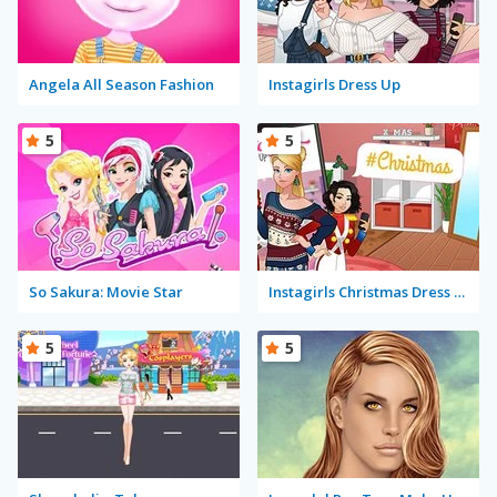
Angela All Season Fashion
Instagirls Dress Up
5
5
So Sakura: Movie Star
Instagirls Christmas Dress Up
5
5