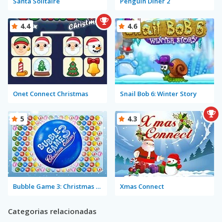
Santa Solitaire
Penguin Diner 2
4.4
4.6
Onet Connect Christmas
Snail Bob 6: Winter Story
5
4.3
Bubble Game 3: Christmas Edition
Xmas Connect
Categorias relacionadas