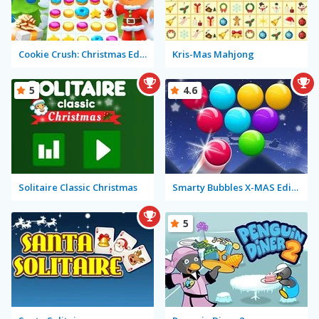
Cookie Crush: Christmas Edition
Kris-Mas Mahjong
5
4.6
Solitaire Classic Christmas
Smarty Bubbles X-MAS Edition
5