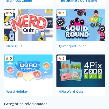
Brain Out Online
The Ultimate Quiz Game
5
5
Nerd Quiz
Quiz Squid Round
5
5
Word Holiday
4 Pix Word Quiz
Categorias relacionadas