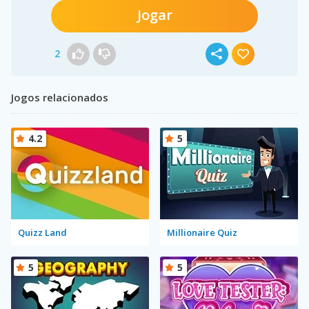
Jogar
2
Jogos relacionados
4.2
5
Quizz Land
Millionaire Quiz
5
5