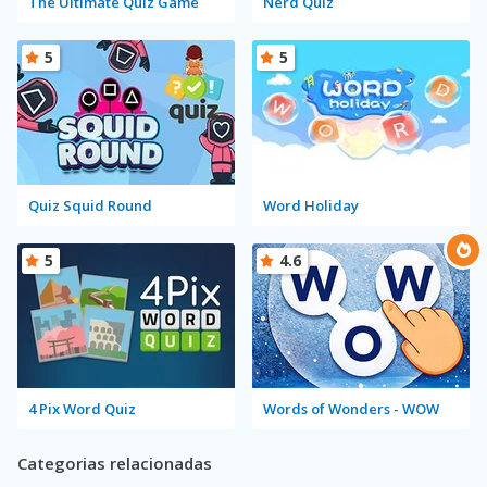
The Ultimate Quiz Game
Nerd Quiz
5
5
Quiz Squid Round
Word Holiday
5
4.6
4 Pix Word Quiz
Words of Wonders - WOW
Categorias relacionadas