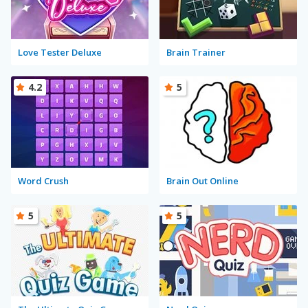
Love Tester Deluxe
Brain Trainer
4.2
5
Word Crush
Brain Out Online
5
5