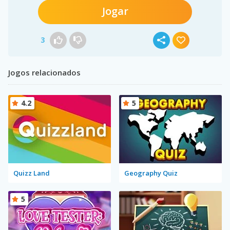
Jogar
3
Jogos relacionados
4.2
5
Quizz Land
Geography Quiz
5