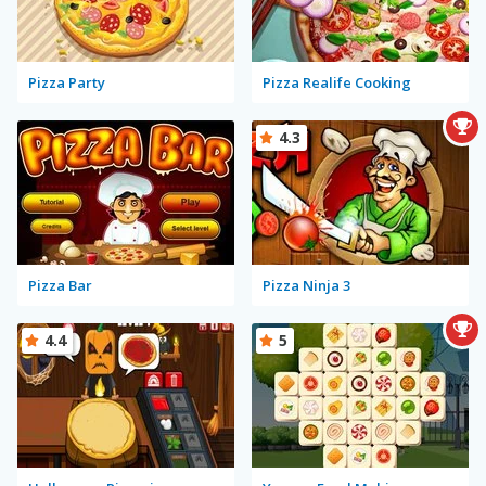
Pizza Party
Pizza Realife Cooking
4.3
Pizza Bar
Pizza Ninja 3
4.4
5