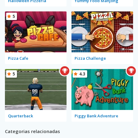
Halloween Pizzeria
Yummy Food Mahjong
5
Pizza Cafe
Pizza Challenge
5
4.3
Quarterback
Piggy Bank Adventure
Categorias relacionadas